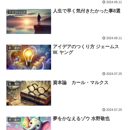
2024.09.11
人生で早く気付きたかった事8選
ライフハック
2024.09.11
アイデアのつくり方 ジェームス
本 要約
W. ヤング
2024.07.25
資本論 カール・マルクス
本 要約
2024.07.25
夢をかなえるゾウ 水野敬也
本 要約